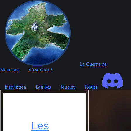
La Guerre de
Númenor
C'est quoi ?
Inscription
Équipes
Joueurs
Règles